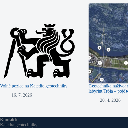
Volné pozice na Katedře geotechniky
Geotechnika naživo:
labyrint Trója – pojďt
16. 7. 2026
20. 4. 2026
Kontakt:
Katedra geotechniky