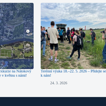
 exkurze na Nátokový
Terénní výuka 18.–22. 5. 2026 – Přidejte se
e v květnu s námi!
k nám!
24. 3. 2026