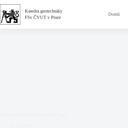
Skip
to
Katedra geotechniky
content
Domů
FSv ČVUT v Praze
Exkurze v Podzemní laboratoři Josef
9. 11. 2025