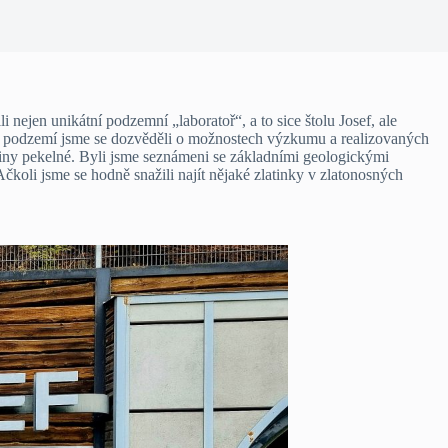
li nejen unikátní podzemní „laboratoř“, a to sice štolu Josef, ale
u. V podzemí jsme se dozvěděli o možnostech výzkumu a realizovaných
biny pekelné. Byli jsme seznámeni se základními geologickými
 Ačkoli jsme se hodně snažili najít nějaké zlatinky v zlatonosných