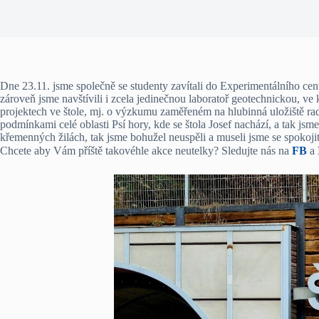
Dne 23.11. jsme společně se studenty zavítali do Experimentálního c
zároveň jsme navštívili i zcela jedinečnou laboratoř geotechnickou, v
projektech ve štole, mj. o výzkumu zaměřeném na hlubinná uložiště ra
podmínkami celé oblasti Psí hory, kde se štola Josef nachází, a tak jsme
křemenných žilách, tak jsme bohužel neuspěli a museli jsme se spoko
Chcete aby Vám příště takovéhle akce neutelky? Sledujte nás na
FB
a